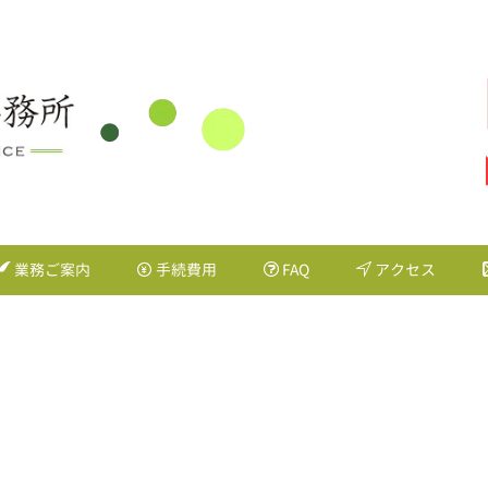
業務ご案内
手続費用
FAQ
アクセス
OME
>
UPDATE
>
template.detail