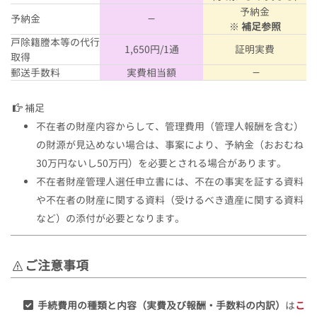
予納金
予納金
－
※
補足参照
戸除籍謄本等の代行
1,650円/1通
証明実費
取得
郵送手数料
実費相当額
－
補足
不在者の財産内容からして、管理費用（管理人報酬を含む）
の財源が見込めない場合は、事案により、予納金（おおむね
30万円ないし50万円）を必要とされる場合があります。
不在者財産管理人選任申立書には、不在の事実を証する資料
や不在者の財産に関する資料（受けるべき遺産に関する資料
など）の添付が必要となります。
ご注意事項
手続費用の種類と内容（実費及び報酬・手数料の内訳）
は
こ