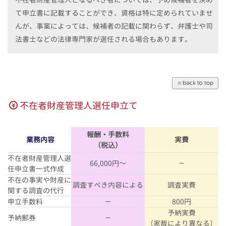
て申立書に記載することができ、資格は特に定められていませ
んが、事案によっては、候補者の記載に関わらず、弁護士や司
法書士などの法律専門家が選任される場合もあります。
不在者財産管理人選任申立て
報酬・手数料
業務内容
実費
（税込）
不在者財産管理人選
66,000円～
－
任申立書一式作成
不在の事実や財産に
調査すべき内容による
調査実費
関する調査の代行
申立手数料
－
800円
予納実費
予納郵券
－
（家裁により異なる）