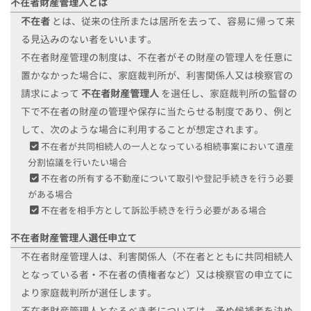
不在者財産管理人とは
不在者
とは、従来の住所または居所を去って、容易に帰って来
る見込みのない者をいいます。
不在者財産管理の制度は、不在者がその財産の管理人を任意に
置かなかった場合に、家庭裁判所が、利害関係人又は検察官の
請求によって
不在者財産管理人
を選任し、家庭裁判所の監督の
下で不在者の財産の管理や保存に当たらせる制度であり、例と
して、
次のような場合に利用することが想定されます。
不在者が共同相続人の一人となっている相続事案において遺産
分割協議を行いたい場合
不在者の所有する不動産について取引や登記手続きを行う必要
がある場合
不在者を相手方として訴訟手続きを行う必要がある場合
不在者財産管理人選任申立て
不在者財産管理人は、利害関係人（不在者とともに共同相続人
となっている者・不在者の債権者など）又は検察官の申立てに
より家庭裁判所が選任します。
不在者財産管理人となるべき者については、予め候補者を決め