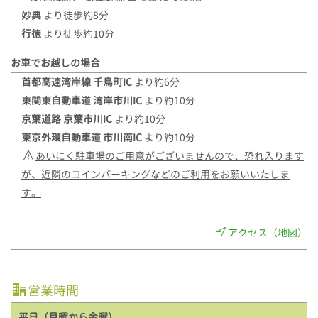
妙典
より徒歩約8分
行徳
より徒歩約10分
お車でお越しの場合
首都高速湾岸線 千鳥町IC
より約6分
東関東自動車道 湾岸市川IC
より約10分
京葉道路 京葉市川IC
より約10分
東京外環自動車道 市川南IC
より約10分
あいにく駐車場のご用意がございませんので、恐れ入ります
が、近隣のコインパーキングなどのご利用をお願いいたしま
す。
アクセス（地図）
営業時間
平日（月曜から金曜）