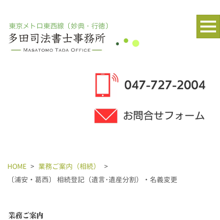
東京メトロ東西線〔妙典・行徳〕
HOME
>
業務ご案内（相続）
>
〔浦安・葛西〕 相続登記（遺言･遺産分割）・名義変更