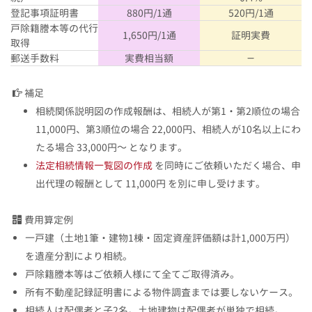
登記事項証明書
880円/1通
520円/1通
戸除籍謄本等の代行
1,650円/1通
証明実費
取得
郵送手数料
実費相当額
－
補足
相続関係説明図の作成報酬は、相続人が第1・第2順位の場合
11,000円、第3順位の場合 22,000円、相続人が10名以上にわ
たる場合 33,000円～ となります。
法定相続情報一覧図の作成
を同時にご依頼いただく場合、申
出代理の報酬として 11,000円 を別に申し受けます。
費用算定例
一戸建（土地1筆・建物1棟・固定資産評価額は計1,000万円）
を遺産分割により相続。
戸除籍謄本等はご依頼人様にて全てご取得済み。
所有不動産記録証明書による物件調査までは要しないケース。
相続人は配偶者と子2名。土地建物は配偶者が単独で相続。