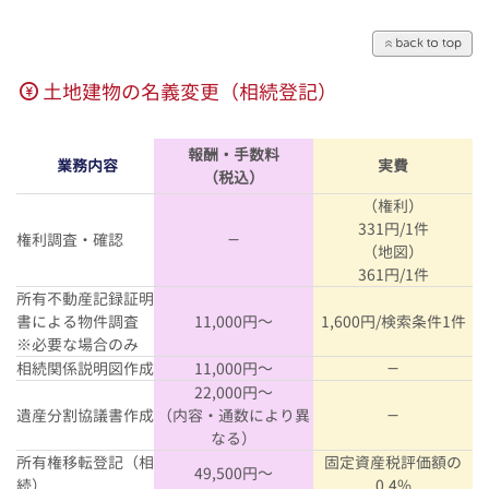
土地建物の名義変更（相続登記）
報酬・手数料
業務内容
実費
（税込）
（権利）
331円/1件
権利調査・確認
－
（地図）
361円/1件
所有不動産記録証明
書による物件調査
11,000円～
1,600円/検索条件1件
※必要な場合のみ
相続関係説明図作成
11,000円～
－
22,000円～
遺産分割協議書作成
（内容・通数により異
－
なる）
所有権移転登記（相
固定資産税評価額の
49,500円～
続）
0.4%