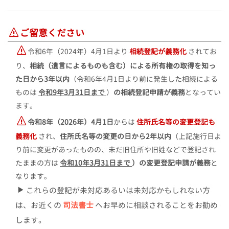
ご留意ください
令和6年（2024年）4月1日より
相続登記が義務化
されてお
り、
相続（遺言によるものも含む）による所有権の取得を知っ
た日から3年以内
（令和6年4月1日より前に発生した相続による
ものは
令和9年3月31日まで
）
の相続登記申請が義務
となってい
ます。
令和8年（2026年）4月1日
からは
住所氏名等の変更登記も
義務化
され、
住所氏名等の変更の日から2年以内
（上記施行日よ
り前に変更があったものの、未だ旧住所や旧姓などで登記され
たままの方は
令和10年3月31日まで
）の変更登記申請が義務
と
なります。
これらの登記が未対応あるいは未対応かもしれない方
は、お近くの
司法書士
へお早めに相談されることをお勧め
します。